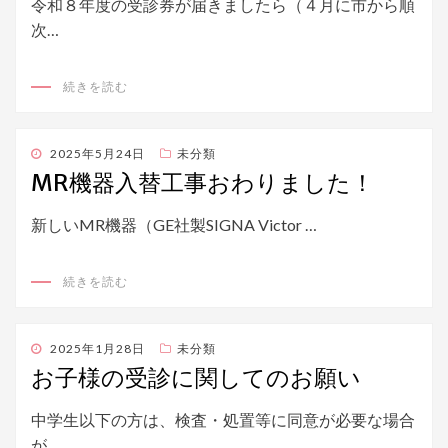
令和８年度の受診券が届きましたら（４月に市から順
次…
続きを読む
投
2025年5月24日
未分類
稿
MR機器入替工事おわりました！
日:
新しいMR機器（GE社製SIGNA Victor …
続きを読む
投
2025年1月28日
未分類
稿
お子様の受診に関してのお願い
日:
中学生以下の方は、検査・処置等に同意が必要な場合
が…