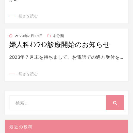
続きを読む
投
2023年6月19日
未分類
稿
婦人科ｵﾝﾗｲﾝ診療開始のお知らせ
日:
2023年７月末を持ちまして、お電話での処方受付を…
続きを読む
検
索
検
索
対
象:
最近の投稿