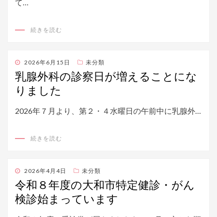
て…
続きを読む
投
2026年6月15日
未分類
稿
乳腺外科の診察日が増えることにな
日:
りました
2026年７月より、第２・４水曜日の午前中に乳腺外…
続きを読む
投
2026年4月4日
未分類
稿
令和８年度の大和市特定健診・がん
日:
検診始まっています